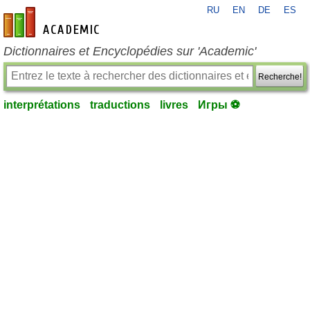
RU
EN
DE
ES
fr-academic.com
Dictionnaires et Encyclopédies sur 'Academic'
Recherche!
interprétations
traductions
livres
Игры ⚽