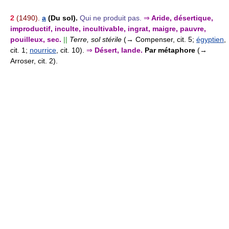
2
(1490).
a
(Du sol).
Qui ne produit pas.
⇒
Aride, désertique,
improductif, inculte, incultivable, ingrat, maigre, pauvre,
pouilleux, sec.
||
Terre, sol stérile
(→ Compenser, cit. 5;
égyptien
,
cit. 1;
nourrice
, cit. 10).
⇒
Désert, lande.
Par métaphore
(→
Arroser, cit. 2).