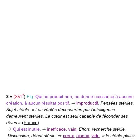
e
3
♦
(
XVI
)
Fig.
Qui ne produit rien, ne donne naissance à aucune
création, à aucun résultat positif.
⇒
improductif
.
Pensées stériles.
Sujet stérile. « Les vérités découvertes par l'intelligence
demeurent stériles. Le cœur est seul capable de féconder ses
rêves »
(
France
)
.
♢
Qui est inutile.
⇒
inefficace
,
vain
.
Effort, recherche stérile.
Discussion, débat stérile.
⇒
creux
,
oiseux
,
vide
.
« le stérile plaisir