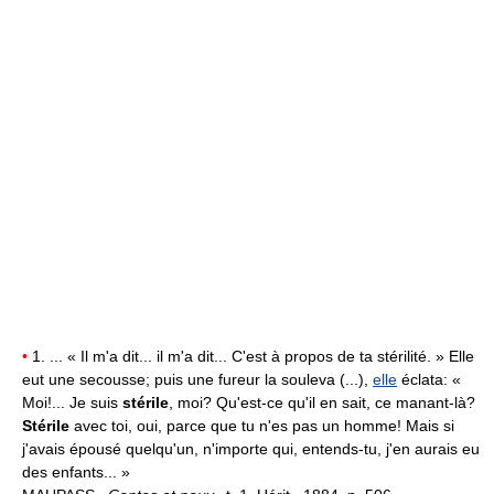
•
1. ... « Il m'a dit... il m'a dit... C'est à propos de ta stérilité. » Elle
eut une secousse; puis une fureur la souleva (...),
elle
éclata: «
Moi!... Je suis
stérile
, moi? Qu'est-ce qu'il en sait, ce manant-là?
Stérile
avec toi, oui, parce que tu n'es pas un homme! Mais si
j'avais épousé quelqu'un, n'importe qui, entends-tu, j'en aurais eu
des enfants... »