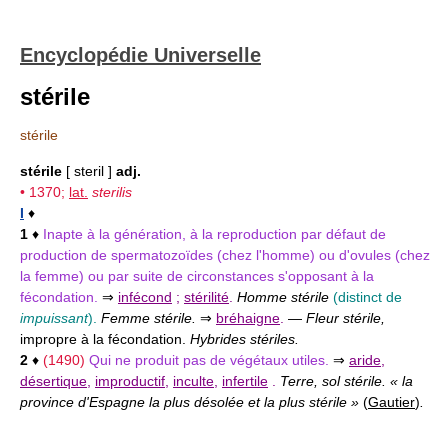
Encyclopédie Universelle
stérile
stérile
stérile
[ steril ]
adj.
• 1370;
lat.
sterilis
I
♦
1
♦
Inapte à la génération, à la reproduction par défaut de
production de spermatozoïdes (chez l'homme) ou d'ovules (chez
la femme) ou par suite de circonstances s'opposant à la
fécondation.
⇒
infécond
;
stérilité
.
Homme stérile
(distinct de
impuissant
).
Femme stérile.
⇒
bréhaigne
.
—
Fleur stérile,
impropre à la fécondation.
Hybrides stériles.
2
♦
(1490)
Qui ne produit pas de végétaux utiles.
⇒
aride
,
désertique
,
improductif
,
inculte
,
infertile
.
Terre, sol stérile. « la
province d'Espagne la plus désolée et la plus stérile »
(
Gautier
)
.