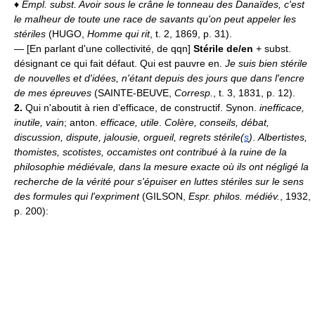
♦
Empl. subst.
Avoir sous le crâne le tonneau des Danaïdes, c'est
le malheur de toute une race de savants qu'on peut appeler les
stériles
(HUGO,
Homme qui rit
, t. 2, 1869, p. 31).
— [En parlant d'une collectivité, de qqn]
Stérile de/en
+ subst.
désignant ce qui fait défaut. Qui est pauvre en.
Je suis bien stérile
de nouvelles et d'idées, n'étant depuis des jours que dans l'encre
de mes épreuves
(SAINTE-BEUVE,
Corresp.
, t. 3, 1831, p. 12).
2.
Qui n'aboutit à rien d'efficace, de constructif. Synon.
inefficace,
inutile, vain
; anton.
efficace, utile
.
Colère, conseils, débat,
discussion, dispute, jalousie, orgueil, regrets stérile(
s
)
.
Albertistes,
thomistes, scotistes, occamistes ont contribué à la ruine de la
philosophie médiévale, dans la mesure exacte où ils ont négligé la
recherche de la vérité pour s'épuiser en luttes stériles sur le sens
des formules qui l'expriment
(GILSON,
Espr. philos. médiév.
, 1932,
p. 200):