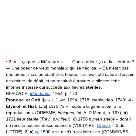
•
2. « ... ça pue la littérature ici. — Quelle odeur ça a, la littérature?
— Une odeur de vieux monsieur qui se néglige. » Ça n'était pas
une odeur; mais pendant trois heures l'air avait été saturé d'espoir,
de crainte, de dépit, et on respirait à travers le silence cette
informe tristesse qui succède aux fièvres
stériles
.
BEAUVOIR,
Mandarins
, 1954, p. 170.
Prononc. et Orth.:
[
].
Ac.
1694, 1718:
sterile
; dep. 1740:
-é-
.
Étymol. et Hist. 1. a)
1370-72 « inapte à la génération, à la
reproduction » (ORESME,
Ethiques
, éd. A. D Menut, p. 167);
b)
1721
fleur sterile
(
Trév.
,
s.v. fleur
);
c)
1750
hymen sterile
« dont il
ne résulte aucune descendance » (VOLTAIRE,
Oreste
, I, 3 ds
LITTRÉ);
2. a)
ca
1500 « se dit d'un sol infertile » (COMMYNES,