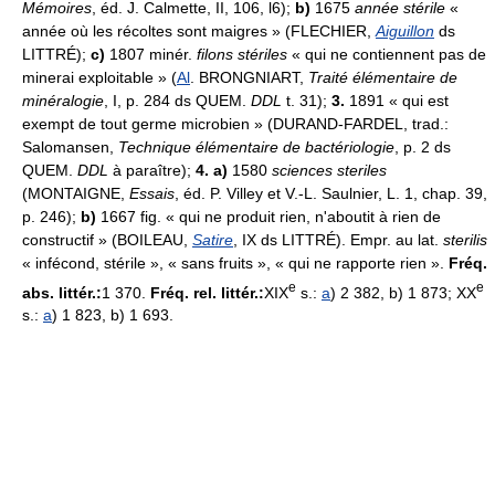
Mémoires
, éd. J. Calmette, II, 106, l6);
b)
1675
année stérile
«
année où les récoltes sont maigres » (FLECHIER,
Aiguillon
ds
LITTRÉ);
c)
1807 minér.
filons stériles
« qui ne contiennent pas de
minerai exploitable » (
Al
. BRONGNIART,
Traité élémentaire de
minéralogie
, I, p. 284 ds QUEM.
DDL
t. 31);
3.
1891 « qui est
exempt de tout germe microbien » (DURAND-FARDEL, trad.:
Salomansen,
Technique élémentaire de bactériologie
, p. 2 ds
QUEM.
DDL
à paraître);
4. a)
1580
sciences steriles
(MONTAIGNE,
Essais
, éd. P. Villey et V.-L. Saulnier, L. 1, chap. 39,
p. 246);
b)
1667 fig. « qui ne produit rien, n'aboutit à rien de
constructif » (BOILEAU,
Satire
, IX ds LITTRÉ). Empr. au lat.
sterilis
« infécond, stérile », « sans fruits », « qui ne rapporte rien ».
Fréq.
e
e
abs. littér.:
1 370.
Fréq. rel. littér.:
XIX
s.:
a
) 2 382, b) 1 873; XX
s.:
a
) 1 823, b) 1 693.