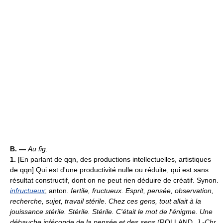
B. —
Au fig.
1.
[En parlant de qqn, des productions intellectuelles, artistiques
de qqn] Qui est d'une productivité nulle ou réduite, qui est sans
résultat constructif, dont on ne peut rien déduire de créatif. Synon.
infructueux
; anton.
fertile, fructueux.
Esprit, pensée, observation,
recherche, sujet, travail stérile
.
Chez ces gens, tout allait à la
jouissance stérile. Stérile. Stérile. C'était le mot de l'énigme. Une
débauche inféconde de la pensée et des sens
(ROLLAND,
J.-Chr.
,