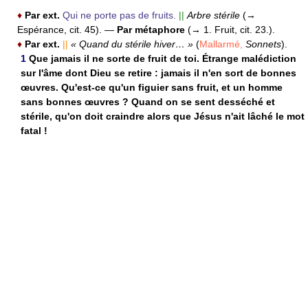
♦
Par ext.
Qui ne porte pas de fruits.
||
Arbre stérile
(→
Espérance, cit. 45).
—
Par métaphore
(→ 1. Fruit, cit. 23.).
♦
Par ext.
||
« Quand du stérile hiver… »
(
Mallarmé,
Sonnets
).
1
Que jamais il ne sorte de fruit de toi. Étrange malédiction
sur l'âme dont Dieu se retire : jamais il n'en sort de bonnes
œuvres. Qu'est-ce qu'un figuier sans fruit, et un homme
sans bonnes œuvres ? Quand on se sent desséché et
stérile, qu'on doit craindre alors que Jésus n'ait lâché le mot
fatal !