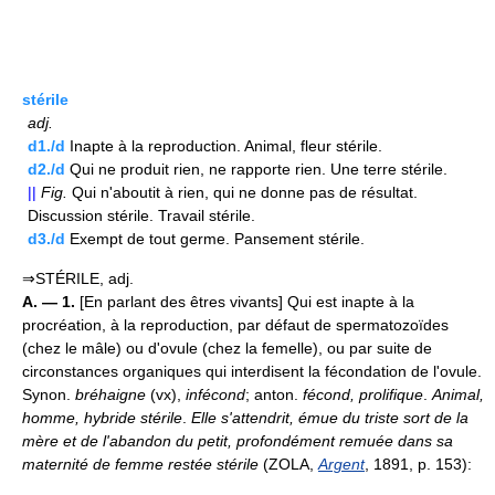
stérile
adj.
d1./d
Inapte à la reproduction. Animal, fleur stérile.
d2./d
Qui ne produit rien, ne rapporte rien. Une terre stérile.
||
Fig.
Qui n'aboutit à rien, qui ne donne pas de résultat.
Discussion stérile. Travail stérile.
d3./d
Exempt de tout germe. Pansement stérile.
⇒STÉRILE, adj.
A. — 1.
[En parlant des êtres vivants] Qui est inapte à la
procréation, à la reproduction, par défaut de spermatozoïdes
(chez le mâle) ou d'ovule (chez la femelle), ou par suite de
circonstances organiques qui interdisent la fécondation de l'ovule.
Synon.
bréhaigne
(vx),
infécond
; anton.
fécond, prolifique
.
Animal,
homme, hybride stérile
.
Elle s'attendrit, émue du triste sort de la
mère et de l'abandon du petit, profondément remuée dans sa
maternité de femme restée stérile
(ZOLA,
Argent
, 1891, p. 153):