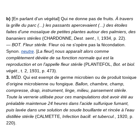
b)
[En parlant d'un végétal] Qui ne donne pas de fruits.
À travers
la grille du parc (...) les passants apercevaient (...) des étoiles
faites d'une mosaïque de petites plantes autour des palmiers, des
bananiers stériles
(CHARDONNE,
Dest. sent.
, I, 1934, p. 22).
—
BOT.
Fleur stérile
. Fleur où ne s'opère pas la fécondation.
Synon.
neutre
. [
La fleur
]
nous apparaît alors comme
complètement déviée de sa fonction normale qui est la
reproduction et on l'appelle fleur stérile
(PLANTEFOL,
Bot. et biol.
végét.
, t. 2, 1931, p. 473).
3.
MÉD.
Qui est exempt de germe microbien ou de produit toxique
d'origine microbienne ou fongique.
Ballon, chambre, champ,
compresse, drap, instrument, linge, milieu, pansement stérile
.
Toute la verrerie utilisée pour ces manipulations doit avoir été au
préalable maintenue 24 heures dans l'acide sulfurique fumant,
puis lavée dans une solution de soude bouillante et rincée à l'eau
distillée stérile
(CALMETTE,
Infection bacill. et tubercul.
, 1920, p.
220).