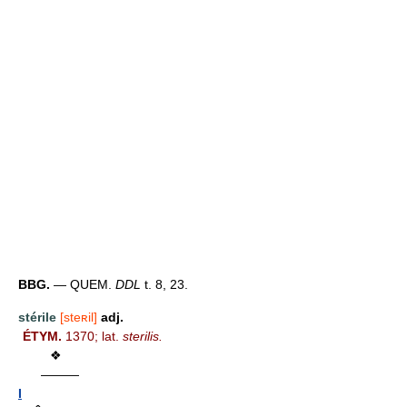
BBG.
— QUEM.
DDL
t. 8, 23.
stérile
[steʀil]
adj.
ÉTYM.
1370; lat.
sterilis.
❖
———
I