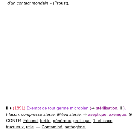
d'un contact mondain »
(
Proust
)
.
II
♦
(1891)
Exempt de tout germe microbien
(
⇒
stérilisation,
II
)
.
Flacon, compresse stérile. Milieu stérile.
⇒
aseptique
,
axénique
.
⊗
CONTR.
Fécond
,
fertile
,
généreux
,
prolifique
;
1. efficace
,
fructueux
,
utile
. —
Contaminé
,
pathogène.