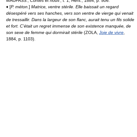
MAUPASS.,
Contes et nouv.
, t. 1, Hérit., 1884, p. 506.
♦ [
P. méton.
]
Matrice, ventre stérile
.
Elle baissait un regard
désespéré vers ses hanches, vers son ventre de vierge qui venait
de tressaillir. Dans la largeur de son flanc, aurait tenu un fils solide
et fort. C'était un regret immense de son existence manquée, de
son sexe de femme qui dormirait stérile
(ZOLA,
Joie de vivre
,
1884, p. 1103).