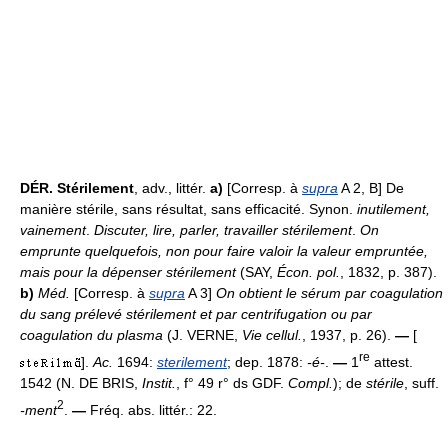
DÉR.
Stérilement
, adv., littér.
a)
[Corresp. à
supra
A 2, B] De
manière stérile, sans résultat, sans efficacité. Synon.
inutilement,
vainement
.
Discuter, lire, parler, travailler stérilement
.
On
emprunte quelquefois, non pour faire valoir la valeur empruntée,
mais pour la dépenser stérilement
(SAY,
Écon. pol.
, 1832, p. 387).
b)
Méd.
[Corresp. à
supra
A 3]
On obtient le sérum par coagulation
du sang prélevé stérilement et par centrifugation ou par
coagulation du plasma
(J. VERNE,
Vie cellul.
, 1937, p. 26).
—
[
re
].
Ac.
1694:
sterilement
; dep. 1878:
-é-
.
—
1
attest.
1542 (N. DE BRIS,
Instit.
, f° 49 r° ds GDF.
Compl.
); de
stérile
, suff.
2
-ment
.
—
Fréq. abs. littér.: 22.