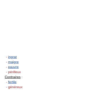
-
ingrat
-
maigre
-
pauvre
- périlleux
Contraires
:
-
fertile
- généreux