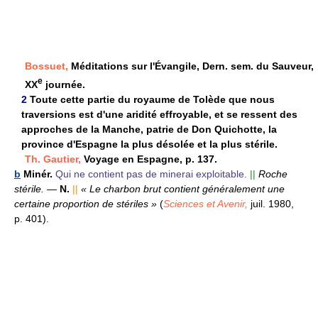
Bossuet,
Méditations sur l'Évangile, Dern. sem. du Sauveur,
e
XX
journée.
2
Toute cette partie du royaume de Tolède que nous
traversions est d'une aridité effroyable, et se ressent des
approches de la Manche, patrie de Don Quichotte, la
province d'Espagne la plus désolée et la plus stérile.
Th. Gautier,
Voyage en Espagne, p. 137.
b
Minér.
Qui ne contient pas de minerai exploitable.
||
Roche
stérile.
—
N.
||
« Le charbon brut contient généralement une
certaine proportion de stériles »
(
Sciences et Avenir,
juil. 1980,
p. 401).