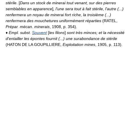
stérile
. [
Dans un stock de minerai tout venant, sur des pierres
semblables en apparence
]
, l'une sera tout à fait stérile, l'autre (...)
renfermera un noyau de minerai fort riche, la troisième (...)
renfermera des mouchetures uniformément réparties
(RATEL,
Prépar. mécan. minerais
, 1908, p. 354).
♦
Empl. subst.
Souvent
[
les filons
]
sont très minces; et la nécessité
d'entailler les épontes fournit (...) une surabondance de stérile
(HATON DE LA GOUPILLIERE,
Exploitation mines
, 1905, p. 113).