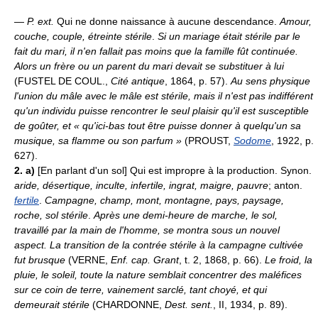
—
P. ext.
Qui ne donne naissance à aucune descendance.
Amour,
couche, couple, étreinte stérile
.
Si un mariage était stérile par le
fait du mari, il n'en fallait pas moins que la famille fût continuée.
Alors un frère ou un parent du mari devait se substituer à lui
(FUSTEL DE COUL.,
Cité antique
, 1864, p. 57).
Au sens physique
l'union du mâle avec le mâle est stérile, mais il n'est pas indifférent
qu'un individu puisse rencontrer le seul plaisir qu'il est susceptible
de goûter, et « qu'ici-bas tout être puisse donner à quelqu'un sa
musique, sa flamme ou son parfum »
(PROUST,
Sodome
, 1922, p.
627).
2. a)
[En parlant d'un sol] Qui est impropre à la production. Synon.
aride, désertique, inculte, infertile, ingrat, maigre, pauvre
; anton.
fertile
.
Campagne, champ, mont, montagne, pays, paysage,
roche, sol stérile
.
Après une demi-heure de marche, le sol,
travaillé par la main de l'homme, se montra sous un nouvel
aspect. La transition de la contrée stérile à la campagne cultivée
fut brusque
(VERNE,
Enf. cap. Grant
, t. 2, 1868, p. 66).
Le froid, la
pluie, le soleil, toute la nature semblait concentrer des maléfices
sur ce coin de terre, vainement sarclé, tant choyé, et qui
demeurait stérile
(CHARDONNE,
Dest. sent.
, II, 1934, p. 89).