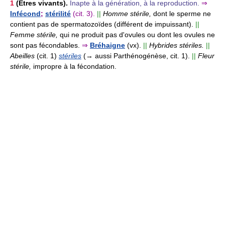
1
(Êtres vivants).
Inapte à la génération, à la reproduction.
⇒
Infécond
;
stérilité
(cit. 3).
||
Homme stérile,
dont le sperme ne
contient pas de spermatozoïdes (différent de impuissant).
||
Femme stérile,
qui ne produit pas d'ovules ou dont les ovules ne
sont pas fécondables.
⇒
Bréhaigne
(vx).
||
Hybrides stériles.
||
Abeilles
(cit. 1)
stériles
(→ aussi Parthénogénèse, cit. 1).
||
Fleur
stérile,
impropre à la fécondation.